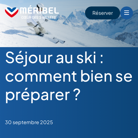
Skip
to
Réserver
content
r
Séjour au ski :
comment bien se
préparer ?
30 septembre 2025