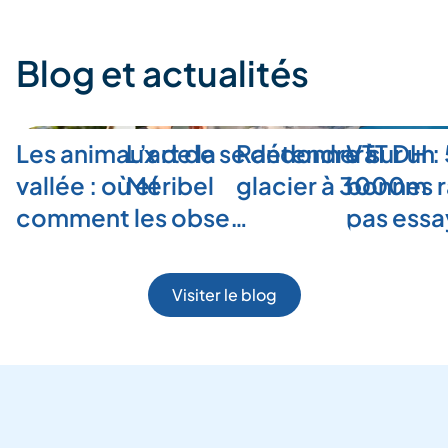
Blog et actualités
Les animaux de la
L’art de se détendre à
Randonner sur un
VTT DH :
vallée : où et
Méribel
glacier à 3000m
bonnes r
comment les obse…
pas ess
Visiter le blog