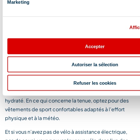
Marketing
L'équipement indispensable pour
Affic
gravir le col de la Loze
Accepter
À travers les photos, vous avez pu percevoir
l’importance d’être bien équipé
pour cette aventure
Autoriser la sélection
au col de la Loze.
Munissez-vous d’un casque pour votre sécurité et
Refuser les cookies
emportez un sac à dos avec une gourde pour rester
hydraté. En ce qui concerne la tenue, optez pour des
vêtements de sport confortables adaptés à l’effort
physique et à la météo.
Et si vous n’avez pas de vélo à assistance électrique,