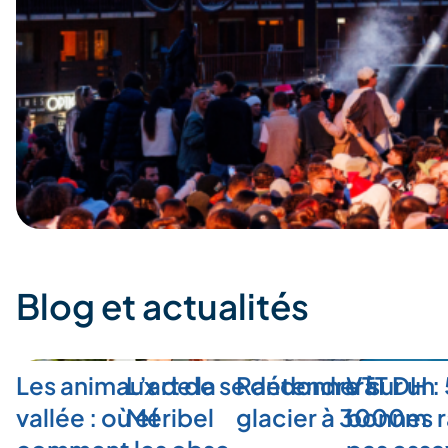
Blog et actualités
Les animaux de la
L’art de se détendre à
Randonner sur un
VTT DH :
vallée : où et
Méribel
glacier à 3000m
bonnes r