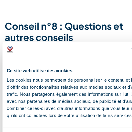
Conseil n°8 : Questions et
autres conseils
Vous recherchez un autre conseil pour profiter
pleinement de votre séjour ? Notre équipe est à votre
disposition pour répondre à toutes vos interrogations
Ce site web utilise des cookies.
et vous accompagner tout au long de votre séjour à
Les cookies nous permettent de personnaliser le contenu et
Méribel.
d'offrir des fonctionnalités relatives aux médias sociaux et d
Notre site internet est une mine d’informations
trafic. Nous partageons également des informations sur l'utili
pratiques : horaires des navettes, plans hiver, météo,
avec nos partenaires de médias sociaux, de publicité et d'an
programmes culturels et artistiques… N’hésitez pas à le
combiner celles-ci avec d'autres informations que vous leur 
consulter avant votre arrivée pour préparer votre séjour
qu'ils ont collectées lors de votre utilisation de leurs services
en toute sérénité. Toutes nos brochures informatives
existent en format numérique. Vous pouvez ainsi les