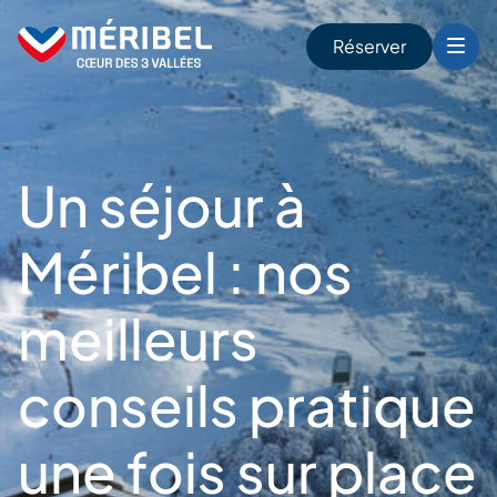
Skip
to
Réserver
content
r
Un séjour à
Méribel : nos
meilleurs
conseils pratique
une fois sur place