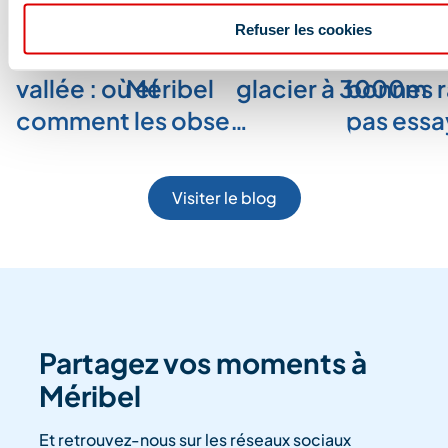
Refuser les cookies
Les animaux de la
L’art de se détendre à
Randonner sur un
VTT DH :
vallée : où et
Méribel
glacier à 3000m
bonnes r
comment les obse…
pas ess
Visiter le blog
Partagez vos moments à
Méribel
Et retrouvez-nous sur les réseaux sociaux