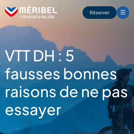
Skip
to
Réserver
content
r
VTT DH : 5
fausses bonnes
raisons de ne pas
essayer