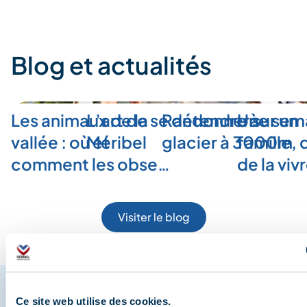
Blog et actualités
Les animaux de la
L’art de se détendre à
Randonner sur un
Une sem
vallée : où et
Méribel
glacier à 3000m
famille,
comment les obse…
de la viv
Visiter le blog
Ce site web utilise des cookies.