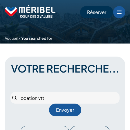
Skip
to
Réserver
content
r
Accueil
>
You searched for
VOTRE RECHERCHE...