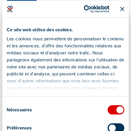
Réserver
Ce site web utilise des cookies.
Dans les pages du site
Les cookies nous permettent de personnaliser le contenu
et les annonces, d'offrir des fonctionnalités relatives aux
Location de matériel de sport
médias sociaux et d'analyser notre trafic. Nous
Voir plus
partageons également des informations sur l'utilisation de
notre site avec nos partenaires de médias sociaux, de
VTT Enduro
publicité et d'analyse, qui peuvent combiner celles-ci
Voir plus
avec d'autres informations que vous leur avez fournies
ou qu'ils ont collectées lors de votre utilisation de leurs
VTT de descente à Méribel
services.
Voir plus
Sélection
Nécessaires
du
Méribel Bike park : Station VTT dans les Alpes
consentement
Voir plus
Préférences