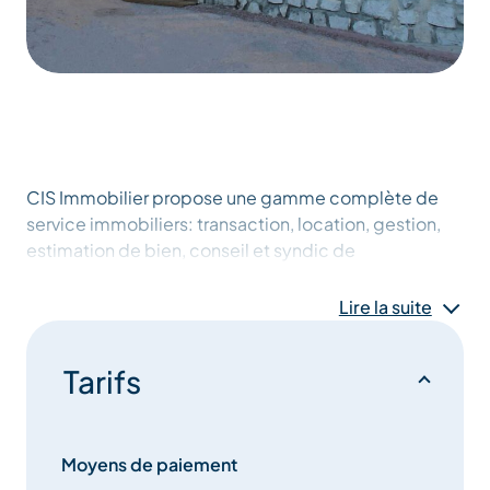
CIS Immobilier propose une gamme complète de
service immobiliers: transaction, location, gestion,
estimation de bien, conseil et syndic de
copropriété.
Lire la suite
Nos conseillers CIS IMMOBILIER vous accueillent,
vous écoutent et vous conseillent pour tous vos
Tarifs
projets immobiliers.
Notre organisation de proximité favorise la
disponibilité, la réactivité et l’efficacité de nos
Moyens de paiement
équipes avec une connaissance du marché