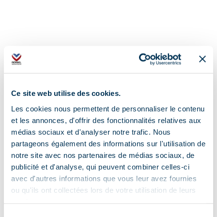
Adresse :
372, Route des Jeux Olympiques, 73550
Ce site web utilise des cookies.
Méribel
Les cookies nous permettent de personnaliser le contenu
Complément de localisation :
et les annonces, d'offrir des fonctionnalités relatives aux
médias sociaux et d'analyser notre trafic. Nous
CIS Immobilier est situé dans le centre, route
partageons également des informations sur l'utilisation de
de la montée, en face de la pharmacie, à 50m
notre site avec nos partenaires de médias sociaux, de
de l'Office du tourisme
publicité et d'analyse, qui peuvent combiner celles-ci
avec d'autres informations que vous leur avez fournies
ou qu'ils ont collectées lors de votre utilisation de leurs
services.
Sélection