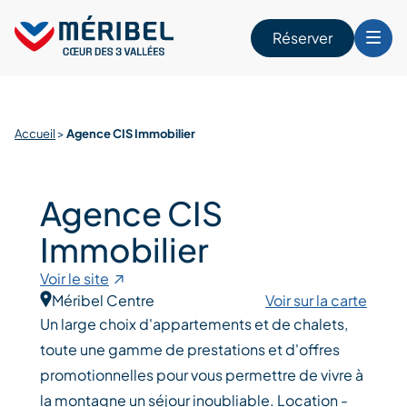
Skip
to
Réserver
content
r
Accueil
>
Agence CIS Immobilier
Agence CIS
Immobilier
Voir le site
Méribel Centre
Voir sur la carte
Un large choix d'appartements et de chalets,
toute une gamme de prestations et d'offres
promotionnelles pour vous permettre de vivre à
la montagne un séjour inoubliable. Location -