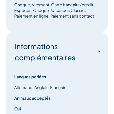
Chèque, Virement, Carte bancaire/crédit,
immobilier local inégalée. Notre professionnalisme
Espèces, Chèque-Vacances Classic,
reconnu vous assure le respect absolu de la
Paiement en ligne, Paiement sans contact
réglementation.
Le service CIS IMMOBILIER, c’est la garantie d’un
service permanent, complet et de qualité.
Informations
complémentaires
Langues parlées
Allemand, Anglais, Français
Animaux acceptés
Oui