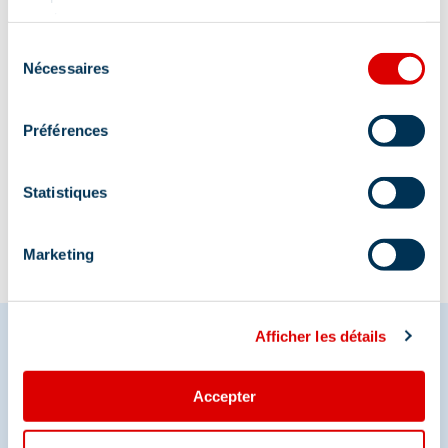
services.
Sélection
Nécessaires
du
consentement
Préférences
Information mise à jour le
02/06/2026
Statistiques
Marketing
Afficher les détails
Partagez vos moments à
Accepter
Méribel