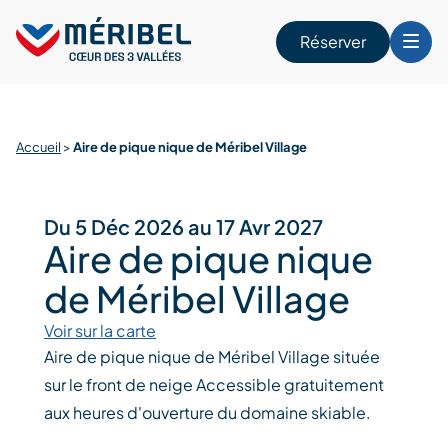
Skip
to
Réserver
content
r
Accueil
>
Aire de pique nique de Méribel Village
Du 5 Déc 2026 au 17 Avr 2027
Aire de pique nique
de Méribel Village
Voir sur la carte
Aire de pique nique de Méribel Village située
sur le front de neige Accessible gratuitement
aux heures d'ouverture du domaine skiable.