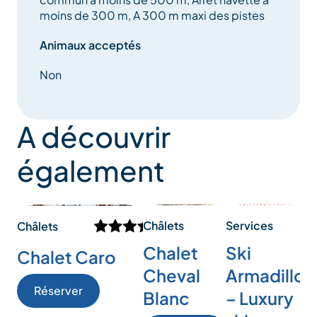
moins de 300 m, A 300 m maxi des pistes
Animaux acceptés
Non
A découvrir
également
Services
Châlets
Châlets
Ch
Ski
Chalet
Chalet Caro
C
Armadillo
Cheval
d
Réserver
– Luxury
Blanc