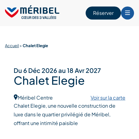
Skip
to
Réserver
content
r
Accueil
>
Chalet Elegie
Du 6 Déc 2026 au 18 Avr 2027
Chalet Elegie
Méribel Centre
Voir sur la carte
Chalet Elegie, une nouvelle construction de
luxe dans le quartier privilégié de Méribel,
offrant une intimité paisible