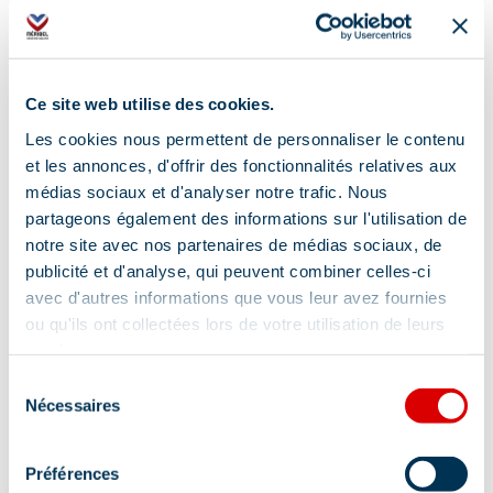
Draps compris
Télévision
Cheminée / Poêle
Ce site web utilise des cookies.
Accès Internet privatif Wifi
Les cookies nous permettent de personnaliser le contenu
et les annonces, d'offrir des fonctionnalités relatives aux
Séjour / Salle à manger
médias sociaux et d'analyser notre trafic. Nous
4 salles de bain (privées) et plus
partageons également des informations sur l'utilisation de
notre site avec nos partenaires de médias sociaux, de
Canapé
Matériel Bébé
publicité et d'analyse, qui peuvent combiner celles-ci
avec d'autres informations que vous leur avez fournies
ou qu'ils ont collectées lors de votre utilisation de leurs
Afficher +
services.
Sélection
Nécessaires
du
Services
consentement
Préférences