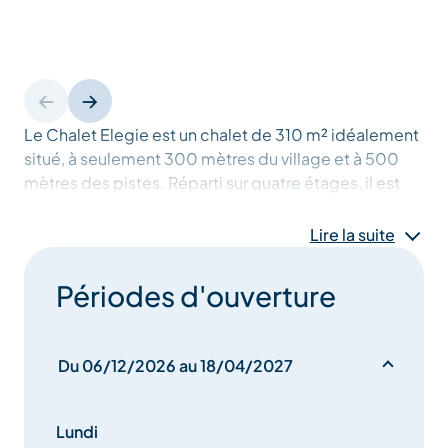
Le Chalet Elegie est un chalet de 310 m² idéalement
situé, à seulement 300 mètres du village et à 500
mètres des pistes. Réparti sur quatre étages, il est
conçu pour accueillir familles et amis. Le vaste salon,
encadré de baies vitrées, offre une vue panoramique
Lire la suite
sur les montagnes et dispose d’une cheminée
centrale chaleureuse. Détendez-vous dans l’espace
Périodes d'ouverture
bien-être du chalet, qui comprend une piscine à
contre-courant, un sauna et une terrasse spacieuse,
idéale pour profiter de l’atmosphère alpine après
Du 06/12/2026 au 18/04/2027
une journée sur les pistes.
Lundi