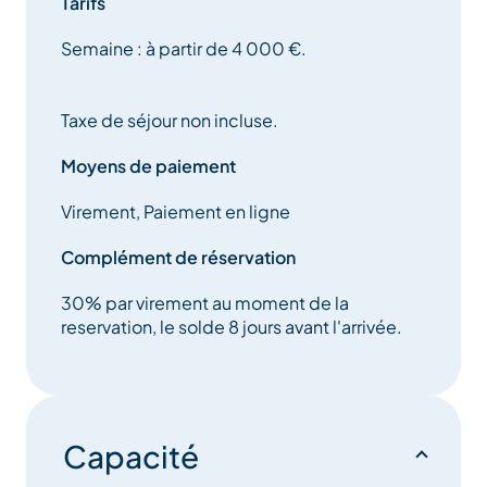
Tarifs
agencement optimisé :
Semaine : à partir de 4 000 €.
Le chalet le BUISSONNET a obtenu le LABEL
MERIBEL pour sa décoration soignée dans l’esprit
Taxe de séjour non incluse.
montagne.
Moyens de paiement
Les 260 m2 du chalet s’organisent sur 3 niveaux :
Virement, Paiement en ligne
Complément de réservation
Rez-de-chaussée :
30% par virement au moment de la
– hall d’entrée et vestiaire,
reservation, le solde 8 jours avant l'arrivée.
– local à skis, avec sèches chaussures
– buanderie,
Capacité
– wc indépendant,