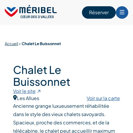
Skip
to
Réserver
content
r
Accueil
>
Chalet Le Buissonnet
Chalet Le
Buissonnet
Voir le site
Les Allues
Voir sur la carte
Ancienne grange luxueusement réhabilitée
dans le style des vieux chalets savoyards.
Spacieux, proche des commerces, et de la
télécabine, le chalet peut accueillir maximum