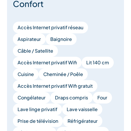
Confort
– 2 places de parking couvert + un emplacement
découvert
Accès Internet privatif réseau
– Linge de maison inclus
Aspirateur
Baignoire
– Ménage de fin de séjour inclus
Câble / Satellite
– WIFI
Accès Internet privatif Wifi
Lit 140 cm
– 2 télévisions
Cuisine
Cheminée / Poêle
Accès Internet privatif Wifi gratuit
– Buanderie avec lave linge et sèche Linge
Congélateur
Draps compris
Four
Lave linge privatif
Lave vaisselle
Prise de télévision
Réfrigérateur