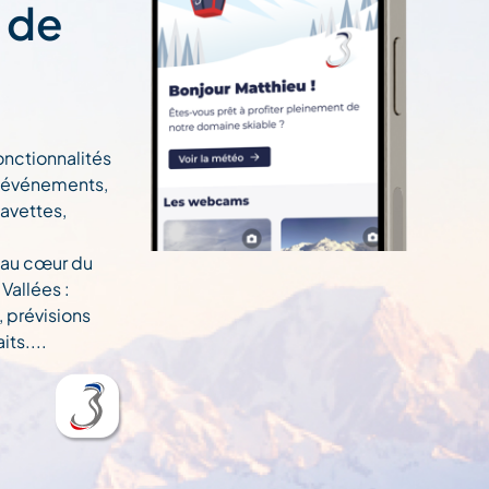
t de
onctionnalités
n, événements,
navettes,
 au cœur du
Vallées :
, prévisions
ts....