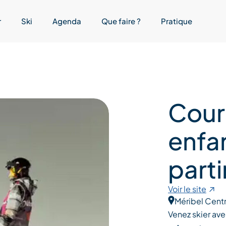
r
Ski
Agenda
Que faire ?
Pratique
Cours
enfan
parti
Voir le site
Méribel Cent
Venez skier av