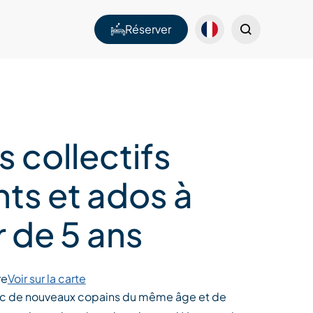
Réserver
 collectifs
ts et ados à
r de 5 ans
re
Voir sur la carte
ec de nouveaux copains du même âge et de