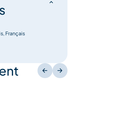
s
is, Français
ent