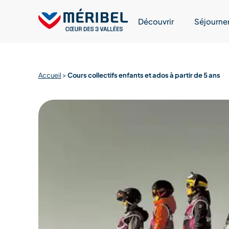
Skip
to
Découvrir
Séjourne
content
Accueil
>
Cours collectifs enfants et ados à partir de 5 ans