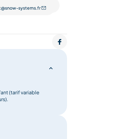
t@snow-systems.fr
nt (tarif variable
rs).