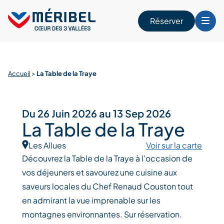
Skip
to
Réserver
content
r
Accueil
>
La Table de la Traye
Du 26 Juin 2026 au 13 Sep 2026
La Table de la Traye
Les Allues
Voir sur la carte
Découvrez la Table de la Traye à l'occasion de
vos déjeuners et savourez une cuisine aux
saveurs locales du Chef Renaud Couston tout
en admirant la vue imprenable sur les
montagnes environnantes. Sur réservation.