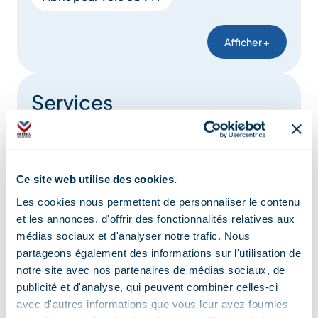
Afficher +
Services
Animaux acceptés
Hébergement
Ce site web utilise des cookies.
Réservation obligatoire
Boutique
Les cookies nous permettent de personnaliser le contenu
Accès Internet Wifi
et les annonces, d'offrir des fonctionnalités relatives aux
médias sociaux et d'analyser notre trafic. Nous
Informations touristiques
partageons également des informations sur l'utilisation de
notre site avec nos partenaires de médias sociaux, de
Location de matériel
Restauration
publicité et d'analyse, qui peuvent combiner celles-ci
Paniers Pique-nique
avec d'autres informations que vous leur avez fournies