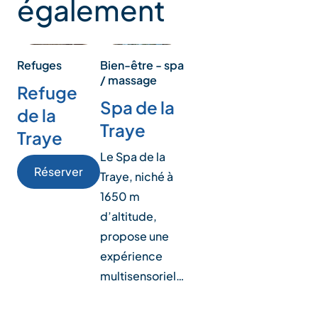
également
Refuges
Bien-être - spa
/ massage
Refuge
Spa de la
de la
Traye
Traye
Le Spa de la
Réserver
Traye, niché à
1650 m
d’altitude,
propose une
expérience
multisensoriel…