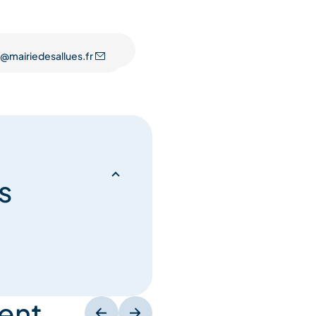
es sont disponibles afin
@mairiedesallues.fr
.
rifs des parkings.
s
ent