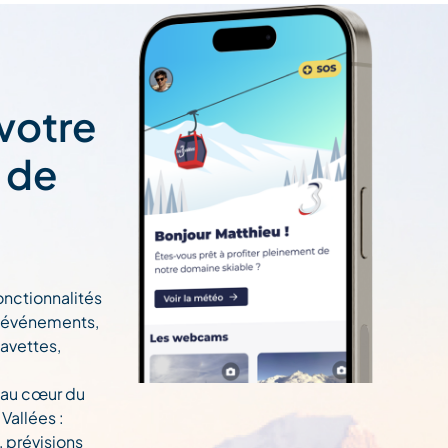
 votre
t de
onctionnalités
n, événements,
navettes,
 au cœur du
Vallées :
, prévisions