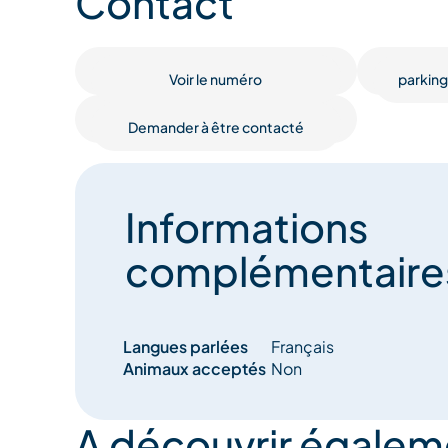
Contact
Villard.
La navette, c'est plus malin ! Des navettes gratuit
Voir le numéro
parking
d'améliorer le cadre de vie de la vallée de Méribel
Demander à être contacté
Voir dans les documents pratiques le plan et les ta
Informations
complémentaire
Langues parlées
Français
Animaux acceptés
Non
A découvrir égalem