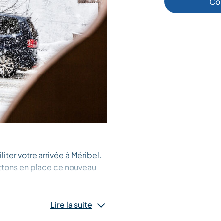
Co
liter votre arrivée à Méribel.
ttons en place ce nouveau
lieu de résidence : Rhodos -
Lire la suite
Point - Le Hameau et Le