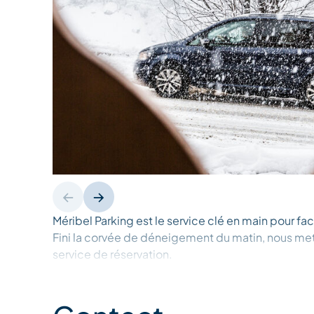
Méribel Parking est le service clé en main pour faci
Fini la corvée de déneigement du matin, nous me
service de réservation.
Au choix, 5 parkings couverts payants selon votre 
Dou du Pont (sous la résidence l'Hévana) - Rond 