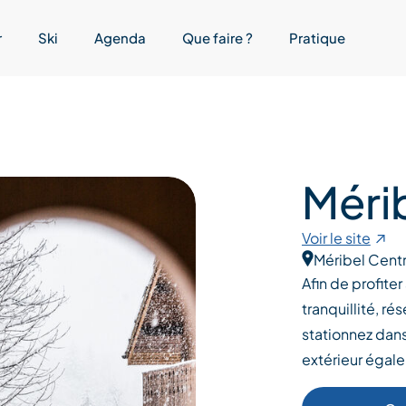
r
Ski
Agenda
Que faire ?
Pratique
Méri
Voir le site
Méribel Cent
Afin de profite
tranquillité, ré
stationnez dans
extérieur égale