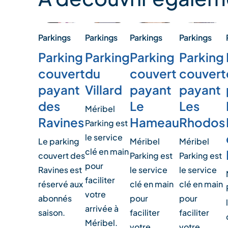
Parkings
Parkings
Parkings
Parkings
Parking
Parking
Parking
Parking
du
couvert
couvert
couvert
Villard
payant
payant
payant
des
Les
Le
Méribel
Ravines
Rhodos
Hameau
Parking est
le service
Le parking
Méribel
Méribel
clé en main
couvert des
Parking est
Parking est
pour
Ravines est
le service
le service
faciliter
réservé aux
clé en main
clé en main
votre
abonnés
pour
pour
arrivée à
saison.
faciliter
faciliter
Méribel.
votre
votre