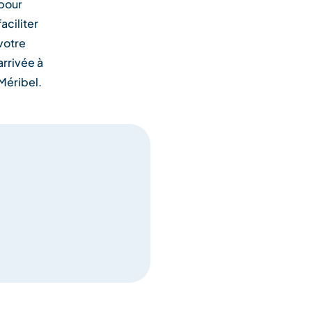
pour
faciliter
votre
arrivée à
Méribel.