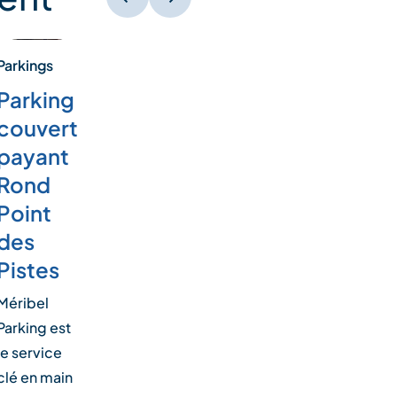
Parkings
Parking
couvert
payant
Rond
Point
des
Pistes
Méribel
Parking est
le service
clé en main