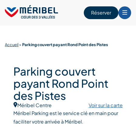
Skip
to
Réserver
content
r
Accueil
>
Parking couvert payant Rond Point des Pistes
Parking couvert
payant Rond Point
des Pistes
Méribel Centre
Voir sur la carte
Méribel Parking est le service clé en main pour
faciliter votre arrivée à Méribel.