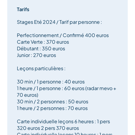
Tarifs
Leçons individuelles, parcours accompagnés,
stages adultes et juniors, ainsi qu’analyses de swing
Stages Eté 2024 / Tarif par personne :
avec technologie Flightscope : chaque formule est
pensée pour répondre à vos objectifs et à votre
Perfectionnement / Confirmé 400 euros
rythme.
Carte Verte : 370 euros
Débutant : 350 euros
Junior : 270 euros
Des stages en petit groupe (maximum 6 personnes)
sont organisés tout au long de la semaine, dans une
Leçons particulières :
ambiance conviviale et pédagogique.
30 min / 1 personne : 40 euros
Le matériel, les balles et l’accès au parcours sont
1 heure / 1 personne : 60 euros (radar mevo +
inclus pendant les stages.
70 euros)
30 min / 2 personnes : 50 euros
1 heure / 2 personnes : 70 euros
Venez vivre une expérience golf unique dans un
cadre exceptionnel, au cœur des montagnes de
Carte individuelle leçons 6 heures : 1 pers
320 euros 2 pers 370 euros
Méribel.
Carte individuelle leçons 10 heures : 1 pers