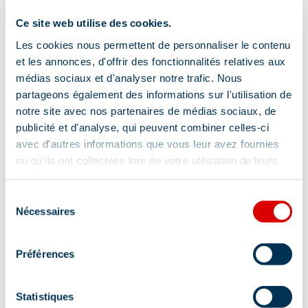
Ce site web utilise des cookies.
Parking
Les cookies nous permettent de personnaliser le contenu
et les annonces, d'offrir des fonctionnalités relatives aux
médias sociaux et d'analyser notre trafic. Nous
Services
partageons également des informations sur l'utilisation de
notre site avec nos partenaires de médias sociaux, de
publicité et d'analyse, qui peuvent combiner celles-ci
avec d'autres informations que vous leur avez fournies
Animaux acceptés
ou qu'ils ont collectées lors de votre utilisation de leurs
services.
Sélection
Localisation
Nécessaires
du
consentement
Préférences
Statistiques