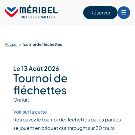
Skip
to
Réserver
content
r
Accueil
>
Tournoi de fléchettes
Le 13 Août 2026
Tournoi de
fléchettes
Gratuit
Voir sur la carte
Retrouvez le tournoi de fléchettes où les parties
se jouent en criquet cut throught sur 20 tours