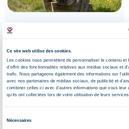
Bien que Méribel soit très accessible avec son
chien, le cœur du Parc National de la Vanoise leur est
interdit, même tenus en laisse, à l’exception des
chiens d’assistance munis des documents
Ce site web utilise des cookies.
officiels. Ce n’est bien entendu pas contre eux,
mais pour préserver l’équilibre fragile de
Les cookies nous permettent de personnaliser le contenu et
l’écosystème montagnard.
d'offrir des fonctionnalités relatives aux médias sociaux et d
trafic. Nous partageons également des informations sur l'utili
Dans la Réserve Naturelle du plan de Tuéda, les
avec nos partenaires de médias sociaux, de publicité et d'an
chiens sont admis en laisse, mais uniquement
combiner celles-ci avec d'autres informations que vous leur 
jusqu’au refuge du Plan, au-delà, vers le Vallon du
qu'ils ont collectées lors de votre utilisation de leurs services
Fruit ou le Refuge du Saut il faudra laisser votre ami
à quatre pattes à la maison.
Sélection
Côté baignade, la prudence est de mise : les lacs
Nécessaires
du
de montagne, et notamment le Lac de Tuéda, ne
consentement