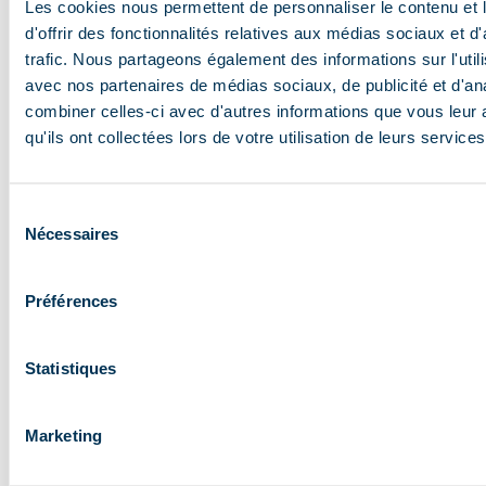
Les cookies nous permettent de personnaliser le contenu et
serez ainsi au plus près des athlètes de renommée
d'offrir des fonctionnalités relatives aux médias sociaux et d
mondiale qui font la magie de cet événement. L’accès
trafic. Nous partageons également des informations sur l'utili
est libre en bord de piste mais vous pouvez également
avec nos partenaires de médias sociaux, de publicité et d'an
rejoindre les meilleurs points de vue à skis grâce à la
combiner celles-ci avec d'autres informations que vous leur 
qu'ils ont collectées lors de votre utilisation de leurs services
formule VIP ! Cette offre VIP À SKI vous permet de
profiter de la compétition depuis le corner VIP avec
open bar.
Sélection
Nécessaires
du
consentement
Préférences
Offre VIP à ski
Statistiques
Profiter de l’ambiance festive
Marketing
au village ‘2023’