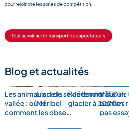
pour rejoindre les zones de compétition.
Tout savoir sur le transport des spectateurs
Blog et actualités
Les animaux de la
L’art de se détendre à
Randonner sur un
VTT DH :
vallée : où et
Méribel
glacier à 3000m
bonnes r
comment les obse…
pas ess