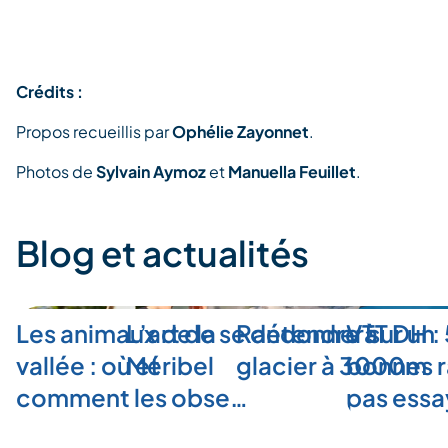
Crédits :
Propos recueillis par
Ophélie Zayonnet
.
Photos de
Sylvain Aymoz
et
Manuella Feuillet
.
Blog et actualités
Les animaux de la
L’art de se détendre à
Randonner sur un
VTT DH :
vallée : où et
Méribel
glacier à 3000m
bonnes r
comment les obse…
pas ess