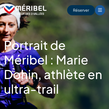
Skip
to
Réserver
content
r
Portrait de
Méribel : Marie
Dohin, athlète en
ultra-trail