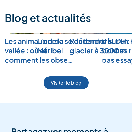
Blog et actualités
Les animaux de la
L’art de se détendre à
Randonner sur un
VTT DH :
vallée : où et
Méribel
glacier à 3000m
bonnes r
comment les obse…
pas ess
Visiter le blog
Partagez vos moments à