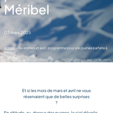
Méribel
03 mars 2025
Accueil
>
Ski en mars et avril : programme pour une journée parfaite à
Méribel
Et si les mois de mars et avril ne vous
réservaient que de belles surprises
?
En altitude, au-dessus des nuages, le ciel dévoile