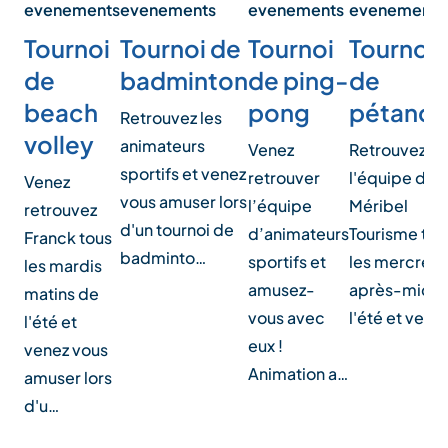
evenements
evenements
evenements
evenements
Tournoi
Tournoi
Tournoi
Tournoi de
de
de ping-
de
badminton
beach
pong
pétanq
Retrouvez les
volley
animateurs
Venez
Retrouvez
sportifs et venez
retrouver
l'équipe de
Venez
vous amuser lors
l’équipe
Méribel
retrouvez
d'un tournoi de
d’animateurs
Tourisme tou
Franck tous
badminto…
sportifs et
les mercredi
les mardis
amusez-
après-midi 
matins de
vous avec
l'été et vene
l'été et
eux !
venez vous
Animation a…
amuser lors
d'u…