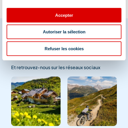
Accepter
Autoriser la sélection
Partagez vos moments à
Refuser les cookies
Méribel
Et retrouvez-nous sur les réseaux sociaux