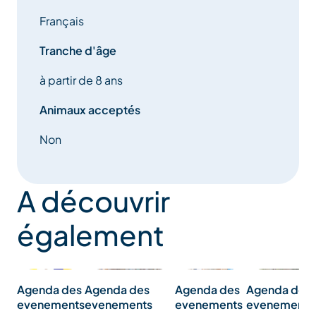
Français
Tranche d'âge
à partir de 8 ans
Animaux acceptés
Non
A découvrir
également
Agenda des
Agenda des
Agenda des
Agenda des
evenements
evenements
evenements
evenements