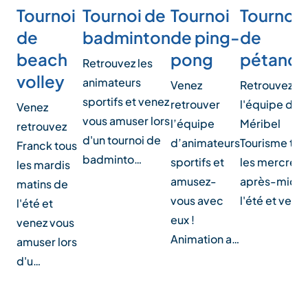
Tournoi
Tournoi
Tournoi
Tournoi de
de
de ping-
de
badminton
beach
pong
pétanq
Retrouvez les
volley
animateurs
Venez
Retrouvez
sportifs et venez
retrouver
l'équipe de
Venez
vous amuser lors
l’équipe
Méribel
retrouvez
d'un tournoi de
d’animateurs
Tourisme tou
Franck tous
badminto…
sportifs et
les mercredi
les mardis
amusez-
après-midi 
matins de
vous avec
l'été et vene
l'été et
eux !
venez vous
Animation a…
amuser lors
d'u…