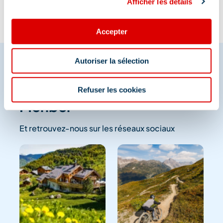
Afficher les détails
Accepter
Autoriser la sélection
Partagez vos moments à
Refuser les cookies
Méribel
Et retrouvez-nous sur les réseaux sociaux