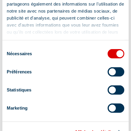
partageons également des informations sur l'utilisation de
notre site avec nos partenaires de médias sociaux, de
publicité et d'analyse, qui peuvent combiner celles-ci
avec d'autres informations que vous leur avez fournies
Adresse :
ou qu'ils ont collectées lors de votre utilisation de leurs
Route du Chatelet, 73550 Méribel
services.
Sélection
Complément de localisation :
Nécessaires
du
consentement
Activité annulée le jour même en cas de pluie.
Préférences
Statistiques
Marketing
Information mise à jour le
08/07/2026