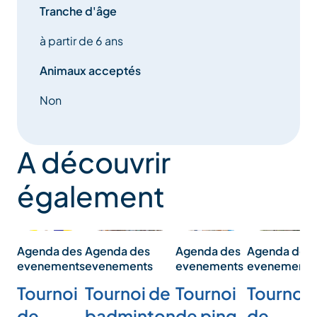
Tranche d'âge
à partir de 6 ans
Animaux acceptés
Non
A découvrir
également
Agenda des
Agenda des
Agenda des
Agenda des
evenements
evenements
evenements
evenements
Tournoi
Tournoi
Tournoi
Tournoi de
de
de ping-
de
badminton