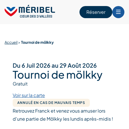
Skip
to
Réserver
content
r
Accueil
>
Tournoi de mölkky
Du 6 Juil 2026 au 29 Août 2026
Tournoi de mölkky
Gratuit
Voir sur la carte
ANNULÉ EN CAS DE MAUVAIS TEMPS
Retrouvez Franck et venez vous amuser lors
d'une partie de Mölkky les lundis après-midis !