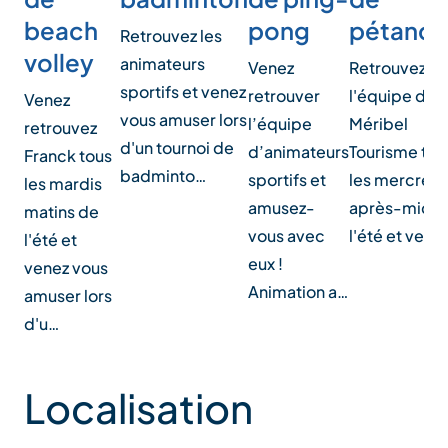
beach
pong
pétanq
Retrouvez les
volley
animateurs
Venez
Retrouvez
sportifs et venez
retrouver
l'équipe de
Venez
vous amuser lors
l’équipe
Méribel
retrouvez
d'un tournoi de
d’animateurs
Tourisme tou
Franck tous
badminto…
sportifs et
les mercredi
les mardis
amusez-
après-midi 
matins de
vous avec
l'été et vene
l'été et
eux !
venez vous
Animation a…
amuser lors
d'u…
Localisation