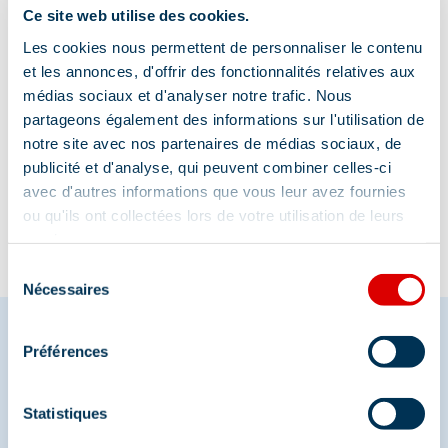
Ce site web utilise des cookies.
Les cookies nous permettent de personnaliser le contenu
et les annonces, d'offrir des fonctionnalités relatives aux
médias sociaux et d'analyser notre trafic. Nous
partageons également des informations sur l'utilisation de
notre site avec nos partenaires de médias sociaux, de
Information mise à jour le
publicité et d'analyse, qui peuvent combiner celles-ci
13/08/2025
avec d'autres informations que vous leur avez fournies
ou qu'ils ont collectées lors de votre utilisation de leurs
services.
Sélection
Nécessaires
du
consentement
Préférences
Partagez vos moments à
Statistiques
Méribel