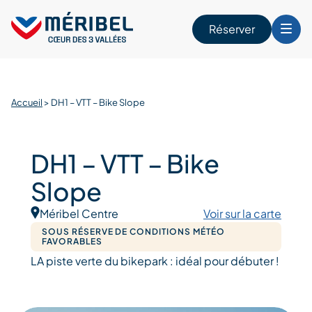
Skip
to
Réserver
content
r
Accueil
>
DH1 – VTT – Bike Slope
DH1 – VTT – Bike
Slope
Méribel Centre
Voir sur la carte
SOUS RÉSERVE DE CONDITIONS MÉTÉO
FAVORABLES
LA piste verte du bikepark : idéal pour débuter !