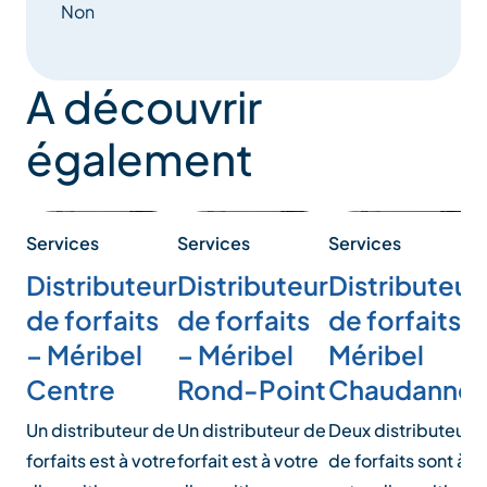
Non
A découvrir
également
Services
Services
Services
Distributeur
Distributeur
Distributeur
de forfaits
de forfaits
de forfaits –
– Méribel
– Méribel
Méribel
Centre
Rond-Point
Chaudanne
Un distributeur de
Un distributeur de
Deux distributeurs
forfaits est à votre
forfait est à votre
de forfaits sont à