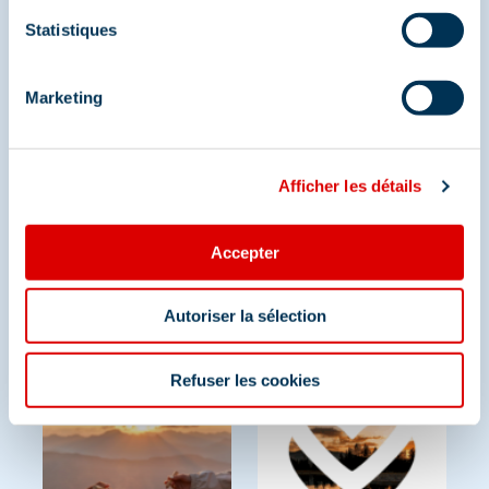
Statistiques
Partagez vos moments à
Marketing
Méribel
Et retrouvez-nous sur les réseaux sociaux
Afficher les détails
Accepter
Autoriser la sélection
Refuser les cookies