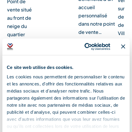
vente 
Point de
accueil
sur le 
vente situé
personnalisé
de ne
au front de
dans notre point
de Mé
neige du
de vente…
Villag
quartier
sous l
Méribel
dépar
Rond-
tél…
Point,
derrière
Ce site web utilise des cookies.
l'ES…
Les cookies nous permettent de personnaliser le contenu
et les annonces, d'offrir des fonctionnalités relatives aux
médias sociaux et d'analyser notre trafic. Nous
Localisation
partageons également des informations sur l'utilisation de
notre site avec nos partenaires de médias sociaux, de
publicité et d'analyse, qui peuvent combiner celles-ci
avec d'autres informations que vous leur avez fournies
ou qu'ils ont collectées lors de votre utilisation de leurs