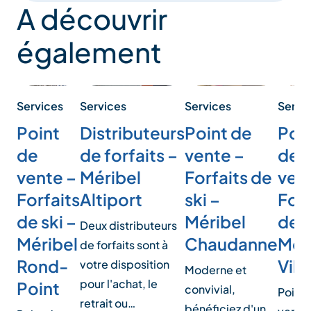
A découvrir
également
Services
Servi
Services
Services
Point
Poi
Point de
Distributeurs
de
de
vente –
de forfaits –
vente –
ven
Forfaits de
Méribel
Forfaits
Forf
ski –
Altiport
de ski –
de s
Méribel
Deux distributeurs
Méribel
Mér
Chaudanne
de forfaits sont à
Rond-
Vill
votre disposition
Moderne et
pour l'achat, le
Point
convivial,
Point 
retrait ou…
bénéficiez d'un