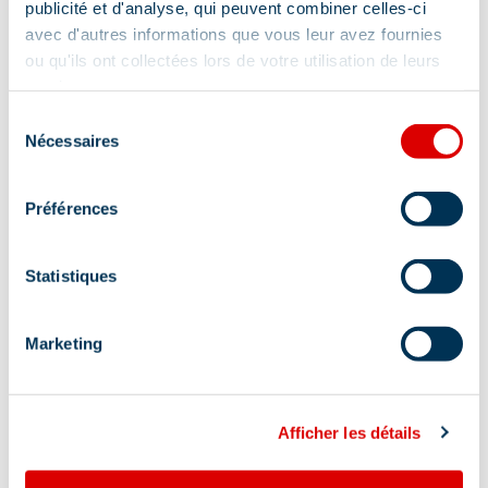
publicité et d'analyse, qui peuvent combiner celles-ci
avec d'autres informations que vous leur avez fournies
ou qu'ils ont collectées lors de votre utilisation de leurs
services.
Sélection
Nécessaires
du
consentement
Services
Préférences
Statistiques
Accès Internet Wifi
Marketing
Accès internet Wifi gratuit
Localisation
Afficher les détails