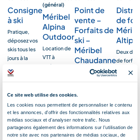
(général)
Consigne
Point de
Distri
Méribel
à ski
vente –
de forf
Alpina
Forfaits de
Méribe
Pratique,
Outdoor
ski –
Altipo
déposez vos
Location de
Méribel
skis tous les
Deux dist
VTT à
jours à la
Chaudanne
de forfait
assistance
consigne à ski
votre disp
Moderne et
électrique et
sous la
pour l'ach
convivial,
de
télécabine
retrait ou
bénéficiez d'un
trottinettes
de…
Ce site web utilise des cookies.
accueil
de descente
Les cookies nous permettent de personnaliser le contenu
personnalisé
pour les
et les annonces, d'offrir des fonctionnalités relatives aux
dans notre point
enfa…
médias sociaux et d'analyser notre trafic. Nous
de vente…
partageons également des informations sur l'utilisation de
notre site avec nos partenaires de médias sociaux, de