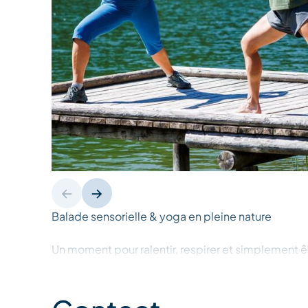
Balade sensorielle & yoga en pleine nature
Un moment pour ralentir, respirer et simplement
petit groupe intimiste (2 à 6 personnes).
Au fil du chemin, entre mouvements inspirés du yo