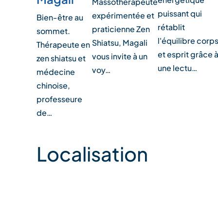
Massothérapeute
puissant qui
expérimentée et
Bien-être au
rétablit
praticienne Zen
sommet.
l'équilibre corp
Shiatsu, Magali
Thérapeute en
et esprit grâce 
vous invite à un
zen shiatsu et
une lectu…
voy…
médecine
chinoise,
professeure
de…
Localisation