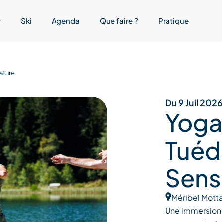
r
Ski
Agenda
Que faire ?
Pratique
ature
Du 9 Juil 202
Yoga
Tuéd
Senso
Méribel Motta
Une immersion s