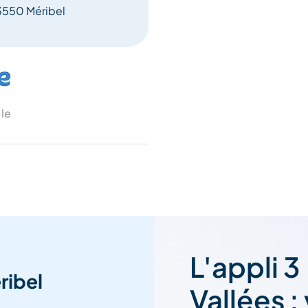
3550 Méribel
 le
L'appli 3
ribel
Vallées :