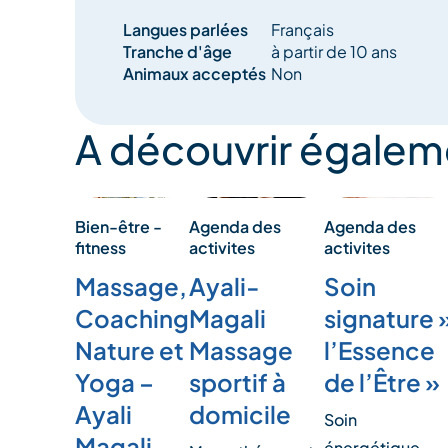
Langues parlées
Français
Tranche d'âge
à partir de 10 ans
Animaux acceptés
Non
A découvrir égalem
Bien-être -
Agenda des
Agenda des
fitness
activites
activites
Massage,
Soin
Ayali-
Coaching
signature 
Magali
Nature et
l’Essence
Massage
Yoga –
de l’Être »
sportif à
Ayali
domicile
Soin
Magali
énergétique