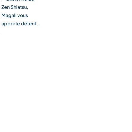
Zen Shiatsu,
Magali vous
apporte détent…
s
à