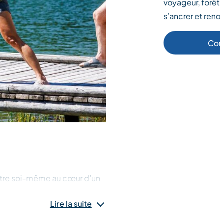
voyageur, forêt
s’ancrer et ren
Co
 être soi-même au cœur d’un
Lire la suite
ga voyageur, respiration