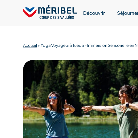
Skip
to
Découvrir
Séjourne
content
Accueil
>
Yoga Voyageur à Tuéda – Immersion Sensorielle en N