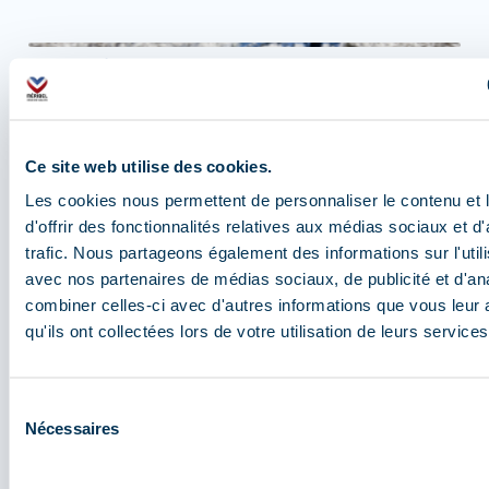
Les activités hors-ski et nature
Si Méribel brille par son domaine skiable
exceptionnel, la station offre aussi une myriade
d’activités pour ceux qui préfèrent
vivre la
Ce site web utilise des cookies.
montagne autrement.
À Noël, même sans chausser
Les cookies nous permettent de personnaliser le contenu et
de skis, il est possible de s’immerger pleinement
d'offrir des fonctionnalités relatives aux médias sociaux et d
dans l’ambiance festive qui règne dans la station.
trafic. Nous partageons également des informations sur l'utili
Grâce au
programme d’animations
concocté par le
avec nos partenaires de médias sociaux, de publicité et d'an
service Animation et Evénementiel Touristique de
combiner celles-ci avec d'autres informations que vous leur 
l’Office de Tourisme, il y a toujours quelque chose à
qu'ils ont collectées lors de votre utilisation de leurs services
faire, à voir, à vivre. Mais ce n’est pas tout. Méribel,
c’est aussi un
accès direct
à des merveilles
naturelles comme une promenade au bord du lac de
Sélection
Tueda.
Nécessaires
du
consentement
Une semaine d'activités en pleine nature