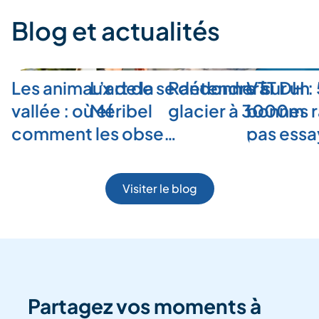
Blog et actualités
Les animaux de la
L’art de se détendre à
Randonner sur un
VTT DH :
vallée : où et
Méribel
glacier à 3000m
bonnes r
comment les obse…
pas ess
Visiter le blog
Partagez vos moments à