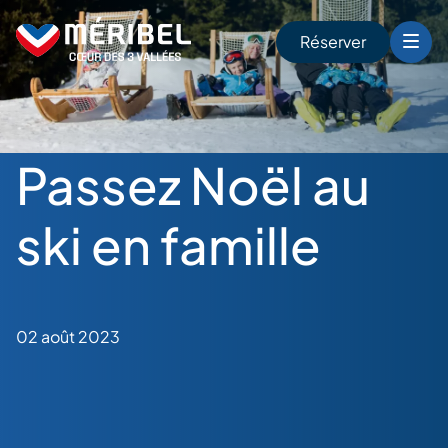
Skip
to
Réserver
content
r
Passez Noël au
ski en famille
02 août 2023