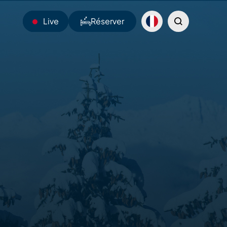
Live
Réserver
23°C
Webcams
Navettes
Sentiers