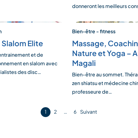
donneront les meilleurs con
n
Bien-être - fitness
 Slalom Elite
Massage, Coachi
Nature et Yoga – A
entrainement et de
Magali
onnement en slalom avec
ialistes des disc…
Bien-être au sommet. Thér
zen shiatsu et médecine chi
professeure de…
1
2
…
6
Suivant