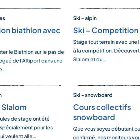
res
Ski - alpin
tion biathlon avec
Ski – Competitio
Stage tout terrain avec une i
à la compétition. Découver
ter le Biathlon sur le pas de
Slalom et du…
ogué de l'Altiport dans une
e…
n
Ski - snowboard
 Slalom
Cours collectifs
snowboard
ules de stage ont été
spécialement pour les
Que vous soyez débutant o
ui veulent alle…
confirmé, nos moniteurs vo