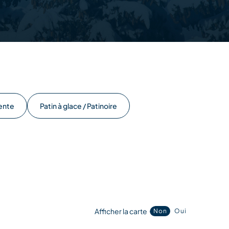
ente
Patin à glace / Patinoire
Afficher la carte
Non
Oui