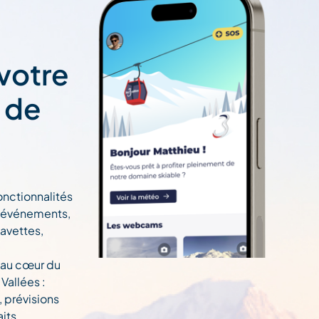
 votre
t de
onctionnalités
n, événements,
navettes,
 au cœur du
Vallées :
, prévisions
ts....