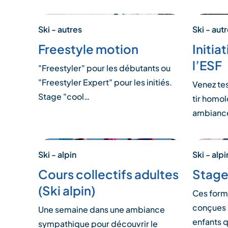
Ski - autres
Ski - aut
Freestyle motion
Initia
l’ESF
"Freestyler" pour les débutants ou
"Freestyler Expert" pour les initiés.
Venez tes
Stage "cool…
tir homol
ambianc
Ski - alpin
Ski - alpi
Cours collectifs adultes
Stage
(Ski alpin)
Ces form
conçues 
Une semaine dans une ambiance
enfants q
sympathique pour découvrir le