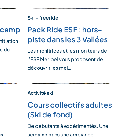
Ski - freeride
n camp
Pack Ride ESF : hors-
piste dans les 3 Vallées
nitiation
te du
Les monitrices et les moniteurs de
l’ESF Méribel vous proposent de
découvrir les mei…
Activité ski
Cours collectifs adultes
(Ski de fond)
u
De débutants à expérimentés. Une
us
semaine dans une ambiance