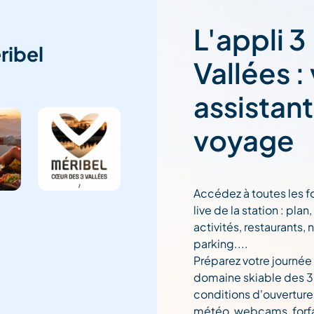
L'appli 3
ribel
Vallées :
assistan
voyage
Accédez à toutes les f
live de la station : pla
activités, restaurants, 
parking....
Préparez votre journée
domaine skiable des 3 
conditions d'ouverture
météo, webcams, forfai