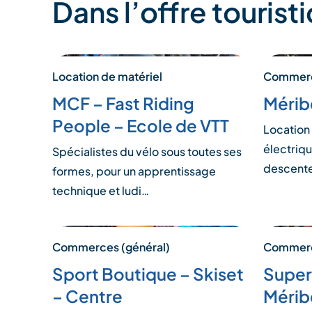
Dans l’offre tourist
Location de matériel
Commerc
MCF – Fast Riding
Mérib
People – Ecole de VTT
Location
électriqu
Spécialistes du vélo sous toutes ses
descente
formes, pour un apprentissage
technique et ludi…
Commerces (général)
Commerc
Sport Boutique – Skiset
Super
– Centre
Mérib