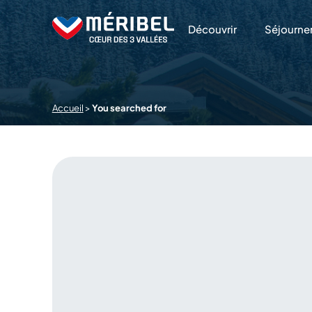
Skip
to
Découvrir
Séjourne
content
Accueil
>
You searched for