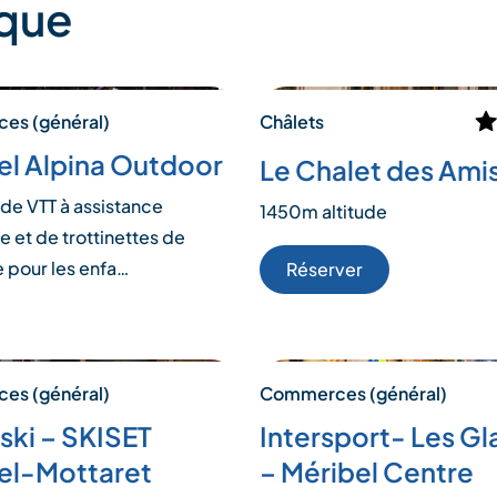
ique
es (général)
Châlets
el Alpina Outdoor
Le Chalet des Ami
 de VTT à assistance
1450m altitude
e et de trottinettes de
 pour les enfa…
Réserver
es (général)
Commerces (général)
ski – SKISET
Intersport- Les Gl
el-Mottaret
– Méribel Centre