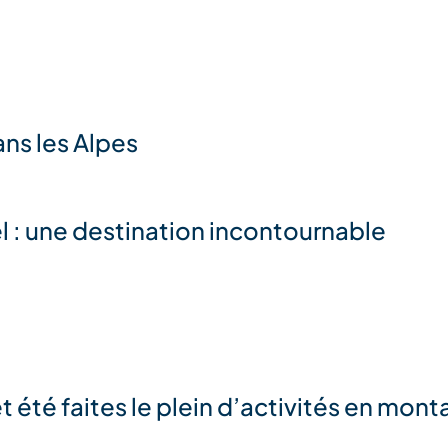
ans les Alpes
l : une destination incontournable
t été faites le plein d’activités en mont