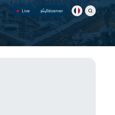
Live
Réserver
23°C
Webcams
Navettes
Sentiers