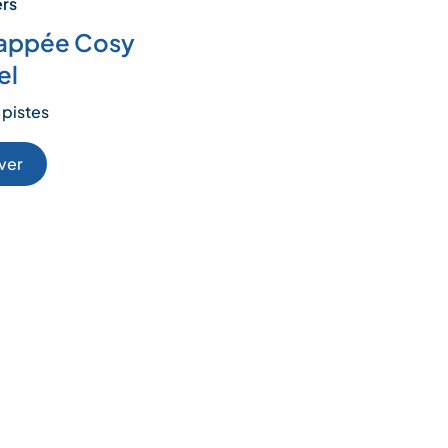
ers
appée Cosy
el
 pistes
ver