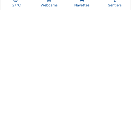
27°C
Webcams
Navettes
Sentiers
Une station de montagne
des Alpes
où élégance et
nature se rencontrent
– Dates de la période estivale : 4 juillet – 29 août
2026 –
Amoureux de la
montagne estivale
, laissez-vous
séduire par notre destination au cœur des 3 Vallées
dans les Alpes, offrant des
vacances en