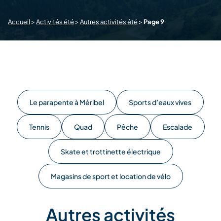
Accueil
>
Activités été
>
Autres activités été
>
Page 9
Le parapente à Méribel
Sports d’eaux vives
Tennis
Quad
Pêche
Escalade
Skate et trottinette électrique
Magasins de sport et location de vélo
Autres activités