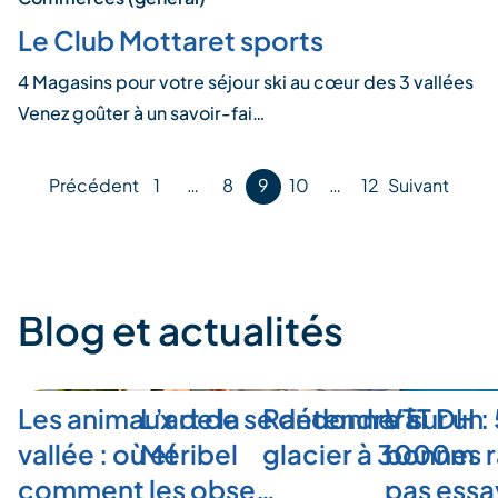
Le Club Mottaret sports
4 Magasins pour votre séjour ski au cœur des 3 vallées
Venez goûter à un savoir-fai…
Pagination
Précédent
1
…
8
9
10
…
12
Suivant
des
publications
Blog et actualités
Les animaux de la
L’art de se détendre à
Randonner sur un
VTT DH :
vallée : où et
Méribel
glacier à 3000m
bonnes r
comment les obse…
pas ess